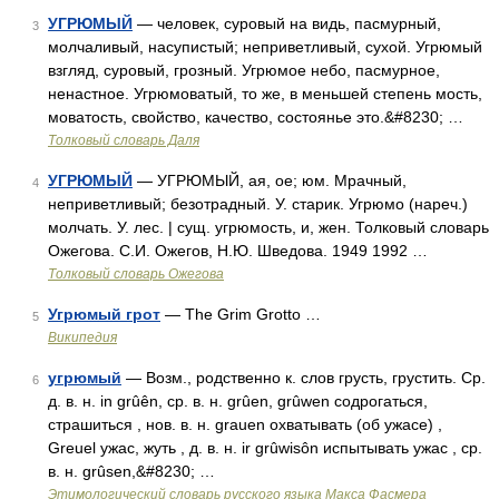
УГРЮМЫЙ
— человек, суровый на видь, пасмурный,
3
молчаливый, насупистый; неприветливый, сухой. Угрюмый
взгляд, суровый, грозный. Угрюмое небо, пасмурное,
ненастное. Угрюмоватый, то же, в меньшей степень мость,
моватость, свойство, качество, состоянье это.&#8230; …
Толковый словарь Даля
УГРЮМЫЙ
— УГРЮМЫЙ, ая, ое; юм. Мрачный,
4
неприветливый; безотрадный. У. старик. Угрюмо (нареч.)
молчать. У. лес. | сущ. угрюмость, и, жен. Толковый словарь
Ожегова. С.И. Ожегов, Н.Ю. Шведова. 1949 1992 …
Толковый словарь Ожегова
Угрюмый грот
— The Grim Grotto …
5
Википедия
угрюмый
— Возм., родственно к. слов грусть, грустить. Ср.
6
д. в. н. in grûên, ср. в. н. grûen, grûwen содрогаться,
страшиться , нов. в. н. grauen охватывать (об ужасе) ,
Greuel ужас, жуть , д. в. н. ir grûwisôn испытывать ужас , ср.
в. н. grûsen,&#8230; …
Этимологический словарь русского языка Макса Фасмера