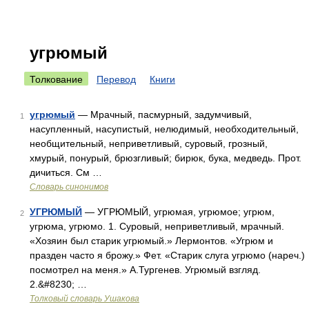
угрюмый
Толкование
Перевод
Книги
угрюмый
— Мрачный, пасмурный, задумчивый,
1
насупленный, насупистый, нелюдимый, необходительный,
необщительный, неприветливый, суровый, грозный,
хмурый, понурый, брюзгливый; бирюк, бука, медведь. Прот.
дичиться. См …
Словарь синонимов
УГРЮМЫЙ
— УГРЮМЫЙ, угрюмая, угрюмое; угрюм,
2
угрюма, угрюмо. 1. Суровый, неприветливый, мрачный.
«Хозяин был старик угрюмый.» Лермонтов. «Угрюм и
празден часто я брожу.» Фет. «Старик слуга угрюмо (нареч.)
посмотрел на меня.» А.Тургенев. Угрюмый взгляд.
2.&#8230; …
Толковый словарь Ушакова