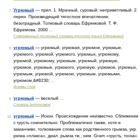
Угрюмый
— прил. 1. Мрачный, суровый; неприветливый. 2.
7
перен. Производящий тягостное впечатление;
безотрадный. Толковый словарь Ефремовой. Т. Ф.
Ефремова. 2000 …
Современный толковый словарь русского языка Ефремовой
угрюмый
— угрюмый, угрюмая, угрюмое, угрюмые,
8
угрюмого, угрюмой, угрюмого, угрюмых, угрюмому,
угрюмой, угрюмому, угрюмым, угрюмый, угрюмую,
угрюмое, угрюмые, угрюмого, угрюмую, угрюмое, угрюмых,
угрюмым, угрюмой, угрюмою, угрюмым, угрюмыми,
угрюмом,&#8230; …
Формы слов
угрюмый
— веселый …
9
Словарь антонимов
угрюмый
— Искон. Происхождение неизвестно. Сближение
10
с грусть сомнительно. Проблематично также, хотя и
заманчиво, толкование слова как родственного грымза, укр.
рюма «плакса», диал. рымза тж., нем. Gram «грусть, тоска»